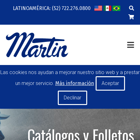
LATINOAMÉRICA: (52) 722.276.0800
COMPAÑÍA
RECURSOS
ENTRENAMIENTO EN LÍNEA
CONTACTO
TRANSMISIÓN DE POTENCIA
MANEJO DE MATERIALES
POLEAS PARA BANDA
TRANSPORTADORA
Las cookies nos ayudan a mejorar nuestro sitio web y a prestar
RODILLOS
un mejor servicio.
Más información
HERRAMIENTAS DE MANO
FABRICACIONES ESPECIALES
MI CUENTA
CARRERA PROFESIONAL
SOLICITAR UNA COTIZACIÓN
Catálogos y Folletos