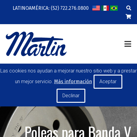
LATINOAMÉRICA: (52) 722.276.0800
COMPAÑÍA
RECURSOS
ENTRENAMIENTO EN LÍNEA
CONTACTO
TRANSMISIÓN DE POTENCIA
MANEJO DE MATERIALES
POLEAS PARA BANDA
TRANSPORTADORA
Las cookies nos ayudan a mejorar nuestro sitio web y a prestar
RODILLOS
un mejor servicio.
Más información
HERRAMIENTAS DE MANO
FABRICACIONES ESPECIALES
MI CUENTA
CARRERA PROFESIONAL
SOLICITAR UNA COTIZACIÓN
Poleas para Banda V