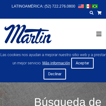
LATINOAMÉRICA: (52) 722.276.0800
COMPAÑÍA
RECURSOS
ENTRENAMIENTO EN LÍNEA
CONTACTO
TRANSMISIÓN DE POTENCIA
MANEJO DE MATERIALES
POLEAS PARA BANDA
TRANSPORTADORA
Las cookies nos ayudan a mejorar nuestro sitio web y a prestar
RODILLOS
un mejor servicio.
Más información
HERRAMIENTAS DE MANO
FABRICACIONES ESPECIALES
MI CUENTA
CARRERA PROFESIONAL
SOLICITAR UNA COTIZACIÓN
Búsqueda de