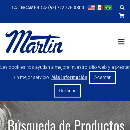
LATINOAMÉRICA: (52) 722.276.0800
COMPAÑÍA
RECURSOS
ENTRENAMIENTO EN LÍNEA
CONTACTO
TRANSMISIÓN DE POTENCIA
MANEJO DE MATERIALES
POLEAS PARA BANDA
TRANSPORTADORA
Las cookies nos ayudan a mejorar nuestro sitio web y a prestar
RODILLOS
un mejor servicio.
Más información
HERRAMIENTAS DE MANO
FABRICACIONES ESPECIALES
MI CUENTA
CARRERA PROFESIONAL
SOLICITAR UNA COTIZACIÓN
Búsqueda de Productos